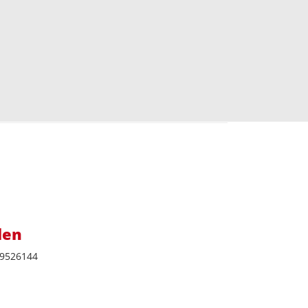
len
9526144